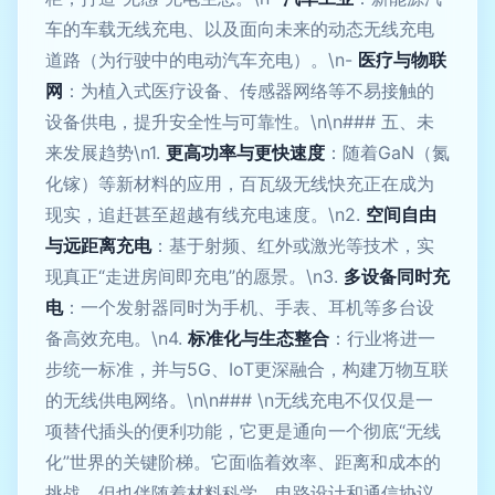
车的车载无线充电、以及面向未来的动态无线充电
道路（为行驶中的电动汽车充电）。\n-
医疗与物联
网
：为植入式医疗设备、传感器网络等不易接触的
设备供电，提升安全性与可靠性。\n\n### 五、未
来发展趋势\n1.
更高功率与更快速度
：随着GaN（氮
化镓）等新材料的应用，百瓦级无线快充正在成为
现实，追赶甚至超越有线充电速度。\n2.
空间自由
与远距离充电
：基于射频、红外或激光等技术，实
现真正“走进房间即充电”的愿景。\n3.
多设备同时充
电
：一个发射器同时为手机、手表、耳机等多台设
备高效充电。\n4.
标准化与生态整合
：行业将进一
步统一标准，并与5G、IoT更深融合，构建万物互联
的无线供电网络。\n\n### \n无线充电不仅仅是一
项替代插头的便利功能，它更是通向一个彻底“无线
化”世界的关键阶梯。它面临着效率、距离和成本的
挑战，但也伴随着材料科学、电路设计和通信协议