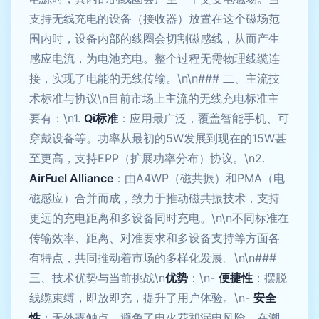
支持无线充电的设备（接收器）放置在这个磁场范
围内时，设备内部的线圈会切割磁感线，从而产生
感应电流，为电池充电。整个过程无需物理线缆连
接，实现了电能的无线传输。\n\n### 二、主流技
术标准与协议\n目前市场上主流的无线充电标准主
要有：\n1.
Qi标准
：应用最广泛，覆盖智能手机、可
穿戴设备等。功率从最初的5W发展到现在的15W甚
至更高，支持EPP（扩展功率分布）协议。\n2.
AirFuel Alliance
：由A4WP（磁共振）和PMA（电
磁感应）合并而成，致力于推动磁共振技术，支持
更远的充电距离和多设备同时充电。\n\n不同标准在
传输效率、距离、对准要求和多设备支持等方面各
有特点，共同推动着市场的多样化发展。\n\n###
三、技术优势与当前挑战\n
优势
：\n-
便捷性
：摆脱
线缆束缚，即放即充，提升了用户体验。\n-
安全
性
：无外露触点，避免了电火花和漏电风险，在潮