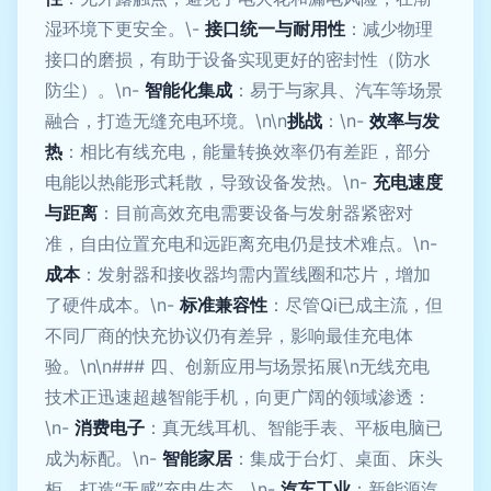
湿环境下更安全。\-
接口统一与耐用性
：减少物理
接口的磨损，有助于设备实现更好的密封性（防水
防尘）。\n-
智能化集成
：易于与家具、汽车等场景
融合，打造无缝充电环境。\n\n
挑战
：\n-
效率与发
热
：相比有线充电，能量转换效率仍有差距，部分
电能以热能形式耗散，导致设备发热。\n-
充电速度
与距离
：目前高效充电需要设备与发射器紧密对
准，自由位置充电和远距离充电仍是技术难点。\n-
成本
：发射器和接收器均需内置线圈和芯片，增加
了硬件成本。\n-
标准兼容性
：尽管Qi已成主流，但
不同厂商的快充协议仍有差异，影响最佳充电体
验。\n\n### 四、创新应用与场景拓展\n无线充电
技术正迅速超越智能手机，向更广阔的领域渗透：
\n-
消费电子
：真无线耳机、智能手表、平板电脑已
成为标配。\n-
智能家居
：集成于台灯、桌面、床头
柜，打造“无感”充电生态。\n-
汽车工业
：新能源汽